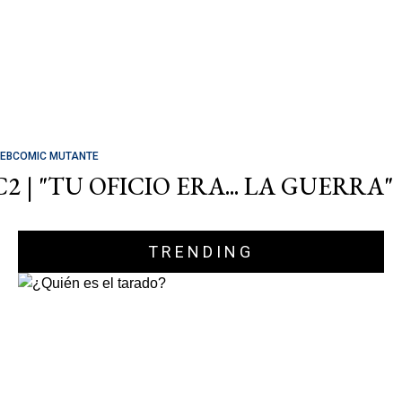
EBCOMIC MUTANTE
C2 | "TU OFICIO ERA... LA GUERRA"
TRENDING