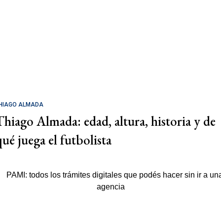
HIAGO ALMADA
Thiago Almada: edad, altura, historia y de
qué juega el futbolista