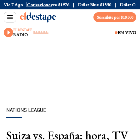
al
$1520
Vie 7 Ago
Dólar Tarjeta
Cotizaciones
$1976
Dólar Blue
$1530
Dólar CCL
$1
Suscribite por $10.000
EL DESTAPE
EN VIVO
RADIO
NATIONS LEAGUE
Suiza vs. España: hora, TV