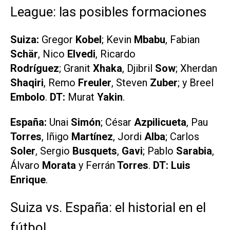
League: las posibles formaciones
Suiza:
Gregor
Kobel
; Kevin
Mbabu
, Fabian
Schär
, Nico
Elvedi
, Ricardo
Rodríguez
; Granit
Xhaka
, Djibril
Sow
; Xherdan
Shaqiri
, Remo
Freuler
, Steven
Zuber
; y Breel
Embolo
.
DT:
Murat
Yakin
.
España:
Unai
Simón
; César
Azpilicueta
, Pau
Torres
, Iñigo
Martínez
, Jordi
Alba
; Carlos
Soler
, Sergio
Busquets
,
Gavi
; Pablo
Sarabia
,
Álvaro
Morata
y Ferrán
Torres
.
DT: Luis
Enrique
.
Suiza vs. España: el historial en el
fútbol