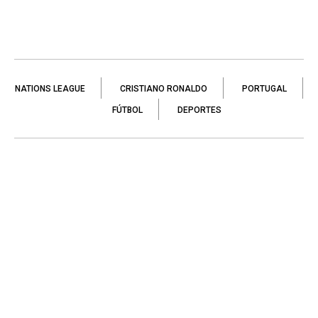
NATIONS LEAGUE
CRISTIANO RONALDO
PORTUGAL
FÚTBOL
DEPORTES