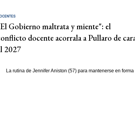
OCENTES
"El Gobierno maltrata y miente": el
conflicto docente acorrala a Pullaro de car
al 2027