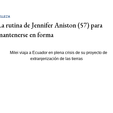
ELLEZA
La rutina de Jennifer Aniston (57) para
mantenerse en forma