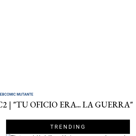
EBCOMIC MUTANTE
C2 | "TU OFICIO ERA... LA GUERRA"
TRENDING