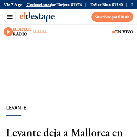
r Oficial
Vie 7 Ago
$1520
Cotizaciones
Dólar Tarjeta
$1976
Dólar Blue
$1530
Dólar
Suscribite por $10.000
EL DESTAPE
EN VIVO
RADIO
LEVANTE
Levante deja a Mallorca en