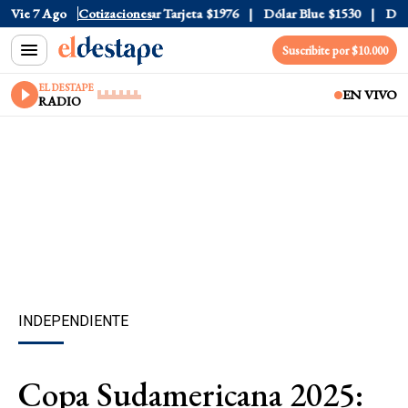
r Oficial
Vie 7 Ago
$1520
Cotizaciones
Dólar Tarjeta
$1976
Dólar Blue
$1530
Dólar 
Suscribite por $10.000
EL DESTAPE
EN VIVO
RADIO
INDEPENDIENTE
Copa Sudamericana 2025: