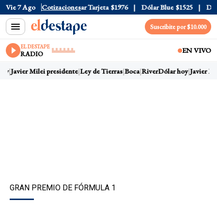
r Oficial
Vie 7 Ago
$1520
Cotizaciones
Dólar Tarjeta
$1976
Dólar Blue
$1525
Dólar
Suscribite por $10.000
EL DESTAPE
EN VIVO
RADIO
oy
Javier Milei presidente
Ley de Tierras
Boca
River
Dólar hoy
Javier Mil
GRAN PREMIO DE FÓRMULA 1