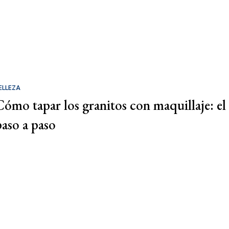
ELLEZA
Cómo tapar los granitos con maquillaje: el
paso a paso