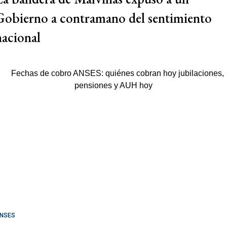
Gobierno a contramano del sentimiento
nacional
NSES