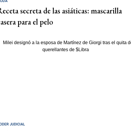
ODA
eceta secreta de las asiáticas: mascarilla
casera para el pelo
ODER JUDICIAL