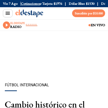
 Oficial
Vie 7 Ago
$1520
Cotizaciones
Dólar Tarjeta
$1976
Dólar Blue
$1530
Dólar 
Suscribite por $10.000
EL DESTAPE
EN VIVO
RADIO
FÚTBOL INTERNACIONAL
Cambio histórico en el