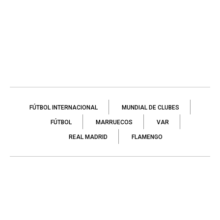
FÚTBOL INTERNACIONAL
MUNDIAL DE CLUBES
FÚTBOL
MARRUECOS
VAR
REAL MADRID
FLAMENGO