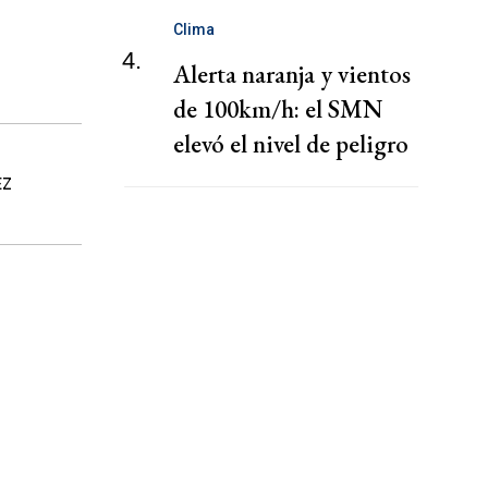
Clima
4.
Alerta naranja y vientos
de 100km/h: el SMN
elevó el nivel de peligro
por lluvias
EZ