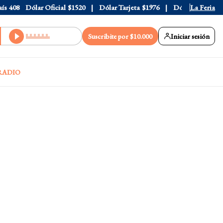
408
Dólar Oficial
$1520
Dólar Tarjeta
$1976
Dólar Blue
La Feria
$1530
Suscribite por $10.000
Iniciar sesión
RADIO