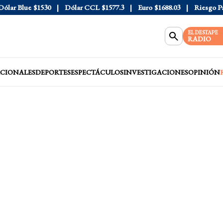
ar Blue
$1530
Dólar CCL
$1577.3
Euro
$1688.03
Riesgo País
EL DESTAPE
RADIO
CIONALES
DEPORTES
ESPECTÁCULOS
INVESTIGACIONES
OPINIÓN