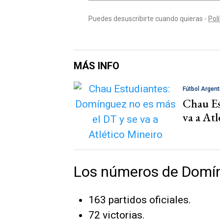
MÁS INFO
Fútbol Argent
Chau Es
va a At
Los números de Domí
163 partidos oficiales.
72 victorias.