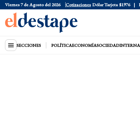
Viernes 7 de Agosto del 2026
Dólar Oficial
$1520
Cotizaciones
Dólar Tarjeta
$1976
Dól
SECCIONES
POLÍTICA
ECONOMÍA
SOCIEDAD
INTERNA