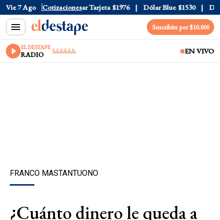
r Oficial
Vie 7 Ago
$1520
Cotizaciones
Dólar Tarjeta
$1976
Dólar Blue
$1530
Dólar
Suscribite por $10.000
EL DESTAPE
EN VIVO
RADIO
FRANCO MASTANTUONO
¿Cuánto dinero le queda a