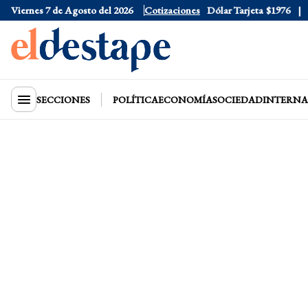
Viernes 7 de Agosto del 2026
Dólar Oficial
Cotizaciones
$1520
Dólar Tarjeta
$1976
Dól
SECCIONES
POLÍTICA
ECONOMÍA
SOCIEDAD
INTERNA