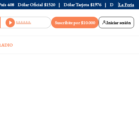
408
Dólar Oficial
$1520
Dólar Tarjeta
$1976
Dólar Blue
La Feria
$1530
Suscribite por $10.000
Iniciar sesión
RADIO