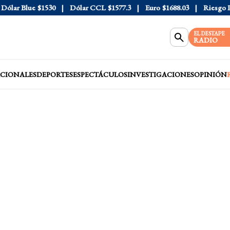
ar Blue
$1530
Dólar CCL
$1577.3
Euro
$1688.03
Riesgo País
EL DESTAPE
RADIO
CIONALES
DEPORTES
ESPECTÁCULOS
INVESTIGACIONES
OPINIÓN