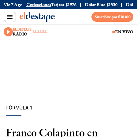
ficial
Vie 7 Ago
$1520
Cotizaciones
Dólar Tarjeta
$1976
Dólar Blue
$1530
Dólar C
Suscribite por $10.000
EL DESTAPE
EN VIVO
RADIO
FÓRMULA 1
Franco Colapinto en