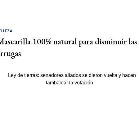
ELLEZA
Mascarilla 100% natural para disminuir las
arrugas