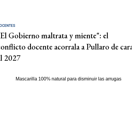
OCENTES
"El Gobierno maltrata y miente": el
conflicto docente acorrala a Pullaro de car
al 2027