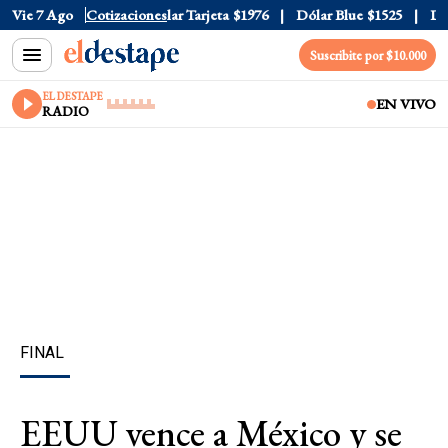
ar Oficial
Vie 7 Ago
$1520
Cotizaciones
Dólar Tarjeta
$1976
Dólar Blue
$1525
Dóla
Suscribite por $10.000
EL DESTAPE
EN VIVO
RADIO
FINAL
EEUU vence a México y se