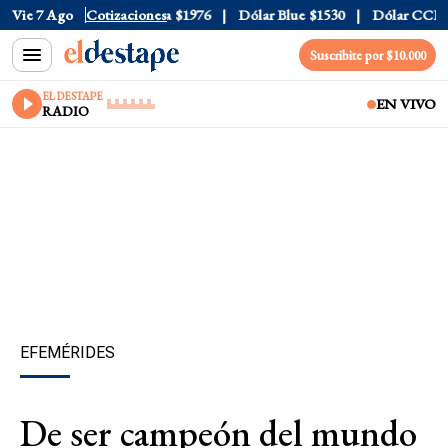
l
$1520
Vie 7 Ago
Dólar Tarjeta
Cotizaciones
$1976
Dólar Blue
$1530
Dólar CCL
$15
Suscribite por $10.000
EL DESTAPE
EN VIVO
RADIO
EFEMÉRIDES
De ser campeón del mundo