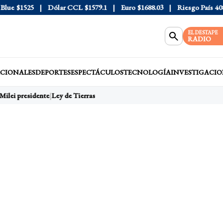
e
$1525
Dólar CCL
$1579.1
Euro
$1688.03
Riesgo País
408
D
EL DESTAPE
RADIO
CIONALES
DEPORTES
ESPECTÁCULOS
TECNOLOGÍA
INVESTIGACIO
Milei presidente
Ley de Tierras