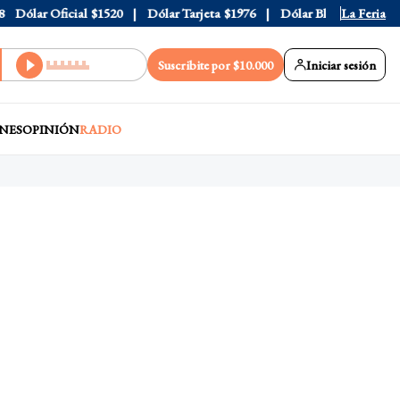
ólar Oficial
$1520
Dólar Tarjeta
$1976
Dólar Blue
$1525
La Feria
Dó
Suscribite por $10.000
Iniciar sesión
NES
OPINIÓN
RADIO