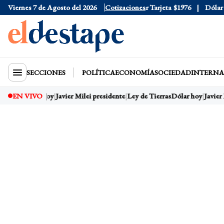
Viernes 7 de Agosto del 2026
Dólar Oficial
$1520
Cotizaciones
Dólar Tarjeta
$1976
Dólar Blu
SECCIONES
POLÍTICA
ECONOMÍA
SOCIEDAD
INTERNA
EN VIVO
Dólar hoy
Javier Milei presidente
Ley de Tierras
Dólar hoy
Javier 