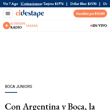
 Oficial
Vie 7 Ago
$1520
Cotizaciones
Dólar Tarjeta
$1976
Dólar Blue
$1530
Dólar 
Suscribite por $10.000
EL DESTAPE
EN VIVO
RADIO
BOCA JUNIORS
Con Argentina y Boca, la