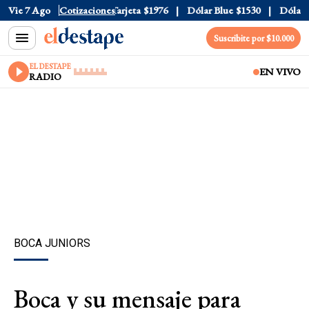
icial
Vie 7 Ago
$1520
Cotizaciones
Dólar Tarjeta
$1976
Dólar Blue
$1530
Dólar CCL
Suscribite por $10.000
EL DESTAPE
EN VIVO
RADIO
BOCA JUNIORS
Boca y su mensaje para