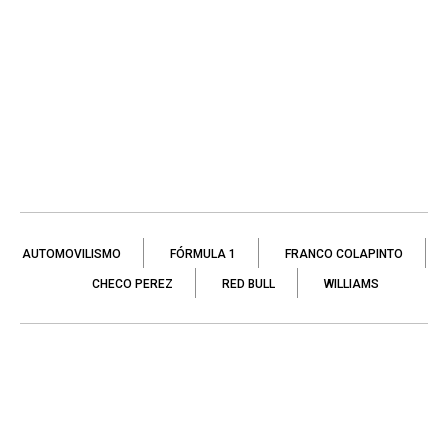
AUTOMOVILISMO
FÓRMULA 1
FRANCO COLAPINTO
CHECO PEREZ
RED BULL
WILLIAMS