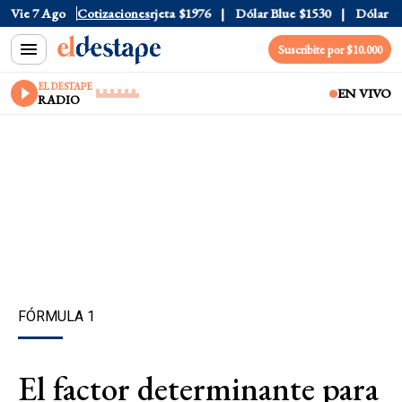
cial
Vie 7 Ago
$1520
Cotizaciones
Dólar Tarjeta
$1976
Dólar Blue
$1530
Dólar CCL
Suscribite por $10.000
EL DESTAPE
EN VIVO
RADIO
FÓRMULA 1
El factor determinante para