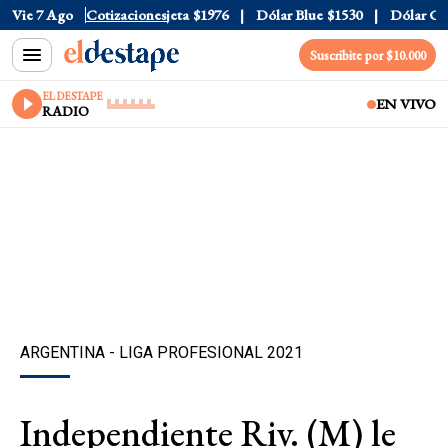
ial
Vie 7 Ago
$1520
Dólar Tarjeta
Cotizaciones
$1976
Dólar Blue
$1530
Dólar CCL
$
Suscribite por $10.000
EL DESTAPE
EN VIVO
RADIO
ARGENTINA - LIGA PROFESIONAL 2021
Independiente Riv. (M) le