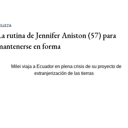
ELLEZA
La rutina de Jennifer Aniston (57) para
mantenerse en forma