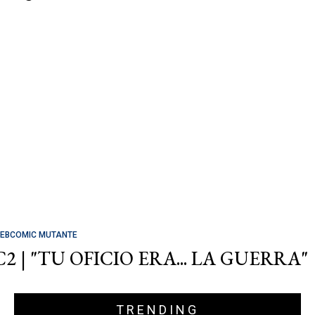
EBCOMIC MUTANTE
C2 | "TU OFICIO ERA... LA GUERRA"
TRENDING