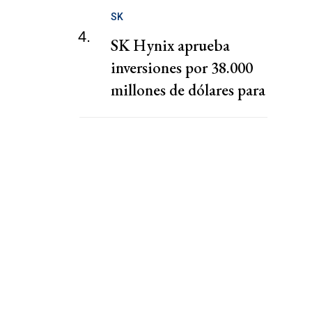
SK
4.
SK Hynix aprueba
inversiones por 38.000
millones de dólares para
fábricas de chips en
Corea del Sur