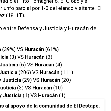
stadio el Tito Tomaghello. El Globo y el
iunfo parcial por 1-0 del elenco visitante. El
z (18' 1T).
o entre Defensa y Justicia y Huracán del
a
(39%) VS
Huracán
(61%)
icia
(0) VS
Huracán
(3)
Justicia
(6) VS
Huracán
(4)
Justicia
(206) VS
Huracán
(111)
 Justicia
(29) VS
Huracán
(20)
usticia
(3) VS
Huracán
(10)
 Justicia
(1) VS
Huracán
(1)
as al apoyo de la comunidad de El Destape.