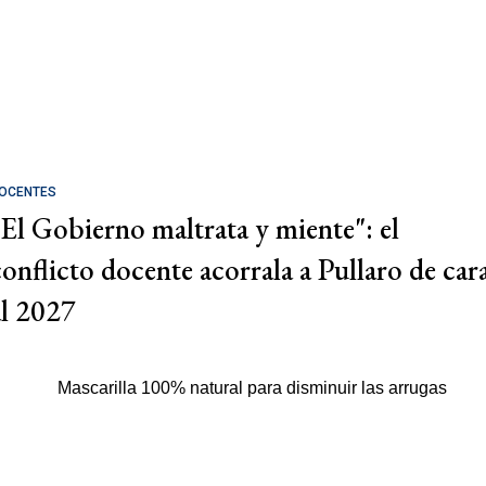
OCENTES
"El Gobierno maltrata y miente": el
conflicto docente acorrala a Pullaro de car
al 2027