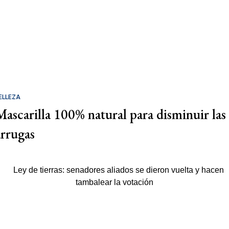
ELLEZA
Mascarilla 100% natural para disminuir las
arrugas