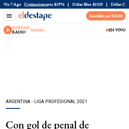
al
Vie 7 Ago
$1520
Dólar Tarjeta
Cotizaciones
$1976
Dólar Blue
$1525
Dólar CCL
$1
Suscribite por $10.000
EL DESTAPE
EN VIVO
RADIO
ARGENTINA - LIGA PROFESIONAL 2021
Con gol de penal de