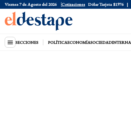
Viernes 7 de Agosto del 2026
Dólar Oficial
Cotizaciones
$1520
Dólar Tarjeta
$1976
Dól
SECCIONES
POLÍTICA
ECONOMÍA
SOCIEDAD
INTERNA