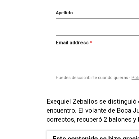
Exequiel Zeballos se distingui
encuentro. El volante de Boca J
correctos, recuperó 2 balones y 
Este contenido se hizo graci