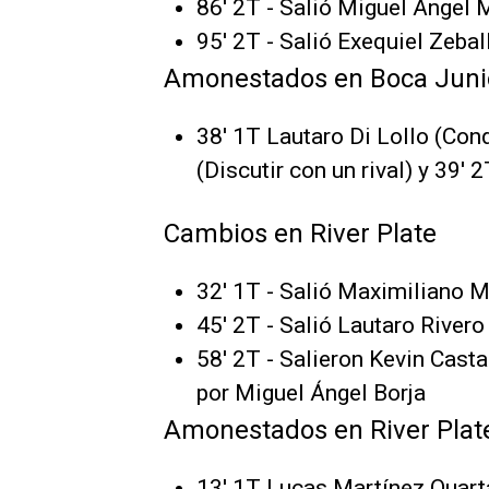
86' 2T - Salió Miguel Ángel
95' 2T - Salió Exequiel Zeba
Amonestados en Boca Juni
38' 1T Lautaro Di Lollo (Con
(Discutir con un rival) y 39'
Cambios en River Plate
32' 1T - Salió Maximiliano 
45' 2T - Salió Lautaro River
58' 2T - Salieron Kevin Cast
por Miguel Ángel Borja
Amonestados en River Plat
13' 1T Lucas Martínez Quart