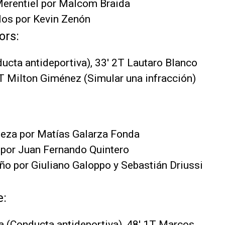
 Merentiel por Malcom Braida
llos por Kevin Zenón
ors:
ducta antideportiva), 33' 2T Lautaro Blanco
 2T Milton Giménez (Simular una infracción)
Meza por Matías Galarza Fonda
o por Juan Fernando Quintero
año por Giuliano Galoppo y Sebastián Driussi
e:
a (Conducta antideportiva), 48' 1T Marcos