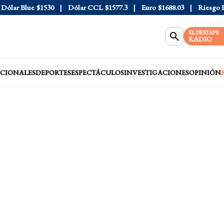
ar Blue
$1530
Dólar CCL
$1577.3
Euro
$1688.03
Riesgo País
EL DESTAPE
RADIO
CIONALES
DEPORTES
ESPECTÁCULOS
INVESTIGACIONES
OPINIÓN