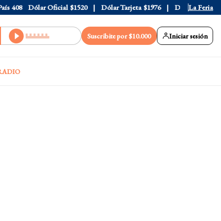
408
Dólar Oficial
$1520
Dólar Tarjeta
$1976
Dólar Blue
La Feria
$1530
Suscribite por $10.000
Iniciar sesión
RADIO