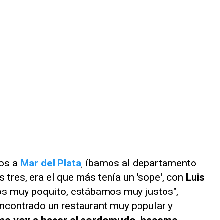
os a
Mar del Plata
, íbamos al departamento
s tres, era el que más tenía un 'sope', con
Luis
s muy poquito, estábamos muy justos",
ncontrado un restaurant muy popular y
o me voy a hacer el sordomudo, haceme