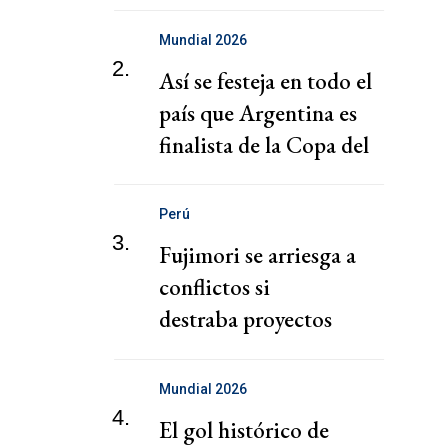
Inglaterra en el Mundial
2026
Mundial 2026
2.
Así se festeja en todo el
país que Argentina es
finalista de la Copa del
Mundo
Perú
3.
Fujimori se arriesga a
conflictos si
destraba proyectos
mineros en Perú, según
ONG
Mundial 2026
4.
El gol histórico de