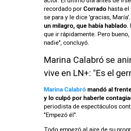
actor. El último día antes de irs
recordado por
Corrado
hasta el 
se para y le dice 'gracias, María'
un milagro, que había hablado
.
que ir rápidamente. Pero bueno,
nadie", concluyó.
Marina Calabró se ani
vive en LN+: "Es el ger
Marina Calabró
mandó al frent
y lo culpó por haberle contagia
periodista de espectáculos contr
"Empezó él".
Todo empezó al aire de su pro