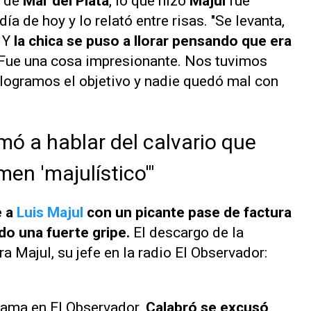
e de
Mar del Plata
, lo que hizo
Majul
fue
día de hoy y lo relató entre risas. "Se levanta,
. Y
la chica se puso a llorar pensando que era
 Fue una cosa impresionante. Nos tuvimos
 logramos el objetivo y nadie quedó mal con
mó a hablar del calvario que
men 'majulístico'"
e a
Luis Majul
con un picante pase de factura
do una fuerte gripe.
El descargo de la
a Majul, su jefe en la radio
El Observador
:
grama en
El Observador
,
Calabró se excusó