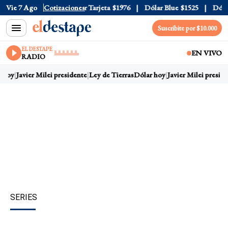
Oficial
Vie 7 Ago
$1520
Cotizaciones
Dólar Tarjeta
$1976
Dólar Blue
$1525
Dólar C
Suscribite por $10.000
EL DESTAPE
EN VIVO
RADIO
hoy
Javier Milei presidente
Ley de Tierras
Dólar hoy
Javier Milei preside
SERIES