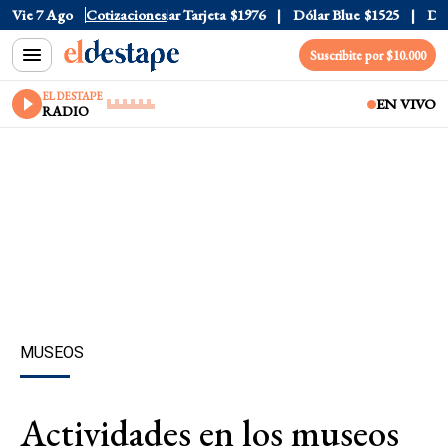
r Oficial
Vie 7 Ago
$1520
Cotizaciones
Dólar Tarjeta
$1976
Dólar Blue
$1525
Dólar
Suscribite por $10.000
EL DESTAPE
EN VIVO
RADIO
MUSEOS
Actividades en los museos