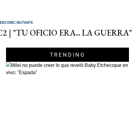
EBCOMIC MUTANTE
C2 | "TU OFICIO ERA... LA GUERRA"
TRENDING