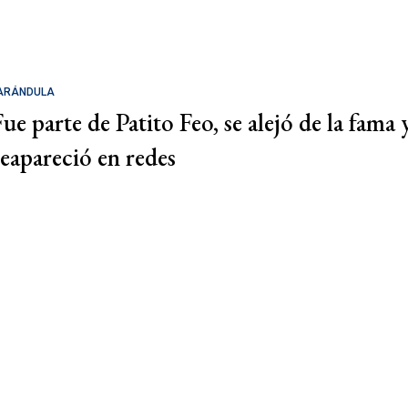
ARÁNDULA
Fue parte de Patito Feo, se alejó de la fama 
reapareció en redes