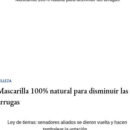
ELLEZA
Mascarilla 100% natural para disminuir las
arrugas