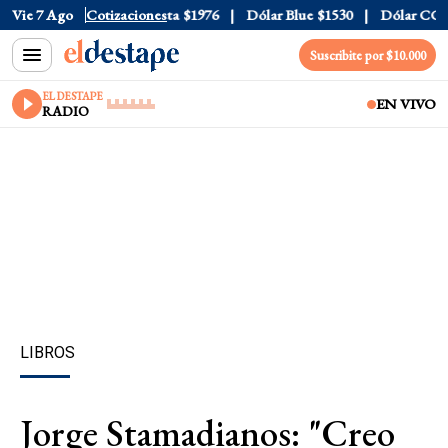
l
$1520
Vie 7 Ago
Dólar Tarjeta
Cotizaciones
$1976
Dólar Blue
$1530
Dólar CCL
$15
Suscribite por $10.000
EL DESTAPE
EN VIVO
RADIO
LIBROS
Jorge Stamadianos: "Creo