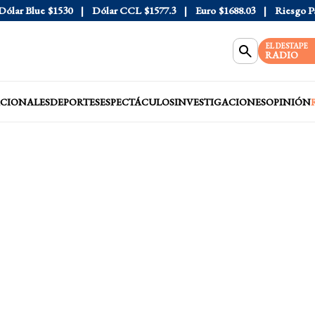
ar Blue
$1530
Dólar CCL
$1577.3
Euro
$1688.03
Riesgo País
EL DESTAPE
RADIO
CIONALES
DEPORTES
ESPECTÁCULOS
INVESTIGACIONES
OPINIÓN