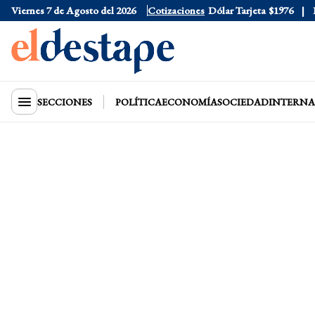
Viernes 7 de Agosto del 2026
Dólar Oficial
$1520
Cotizaciones
Dólar Tarjeta
$1976
Dól
SECCIONES
POLÍTICA
ECONOMÍA
SOCIEDAD
INTERNA