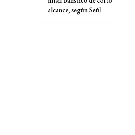
misil balístico de corto
alcance, según Seúl