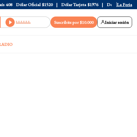
408
Dólar Oficial
$1520
Dólar Tarjeta
$1976
Dólar Blue
La Feria
$1530
Suscribite por $10.000
Iniciar sesión
RADIO