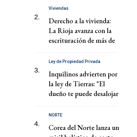
de la Federación Jordana
Viviendas
2.
Derecho a la vivienda:
La Rioja avanza con la
escrituración de más de
220 familias
Ley de Propiedad Privada
3.
Inquilinos advierten por
la ley de Tierras: "El
dueño te puede desalojar
en 72 horas"
NORTE
4.
Corea del Norte lanza un