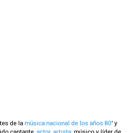
tes de la
música nacional de los años 80
' y
ido cantante,
actor, artista,
músico y líder de