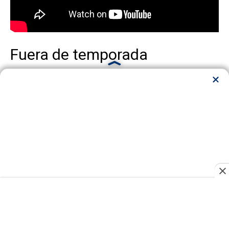
Fuera de temporada
Director:
Stéphane Brizé.
Sinopsis:
Mathieu vive en París, Alice en un
pequeño balneario del oeste de Francia. Él es
un actor famoso, a punto de cumplir cincuenta
años. Ella es una profesora de piano
cuarentona. Se enamoraron hace quince años
y se separaron. El tiempo ha pasado. Cada uno
siguió su camino y poco a poco se fueron
curando. Cuando Mathieu va a intentar superar
su melancolía en un balneario termal, tropieza