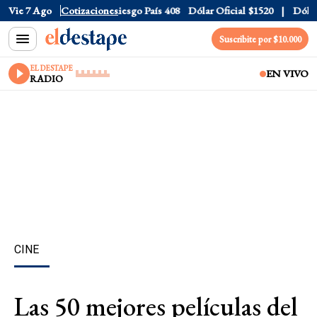
uro
Vie 7 Ago
$1688.03
Cotizaciones
Riesgo País
408
Dólar Oficial
$1520
Dólar Tarjeta
Suscribite por $10.000
EL DESTAPE
EN VIVO
RADIO
CINE
Las 50 mejores películas del