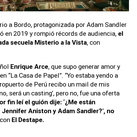
rio a Bordo,
protagonizada por Adam Sandler
nó en 2019 y rompió récords de audiencia,
el
rada secuela
Misterio a la Vista
,
con
añol
Enrique Arce
, que supo generar amor y
 en “La Casa de Papel”. “Yo estaba yendo a
aeropuerto de Perú recibo un mail de mis
o, será un casting’, pero no, fue una oferta
 fin leí el guión dije: ‘¿Me están
 Jennifer Aniston y Adam Sandler?’, no
o con
El Destape.