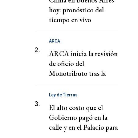
Clima en Buenos Aires
hoy: pronóstico del
tiempo en vivo
ARCA
2.
ARCA inicia la revisión
de oficio del
Monotributo tras la
recategorización
Ley de Tierras
3.
El alto costo que el
Gobierno pagó en la
calle y en el Palacio para
la media sanción