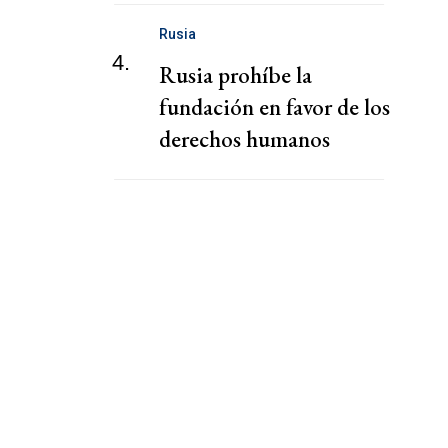
Rusia
4.
Rusia prohíbe la
fundación en favor de los
derechos humanos
presidida por la viuda de
Navalni