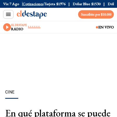
Oficial
Vie 7 Ago
$1520
Cotizaciones
Dólar Tarjeta
$1976
Dólar Blue
$1530
Dólar C
Suscribite por $10.000
EL DESTAPE
EN VIVO
RADIO
CINE
En qué plataforma se puede