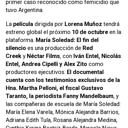
primer caso reconocido como femicidio que
tuvo Argentina.
La
película
dirigida por
Lorena Muñoz
tendrá
estreno global el próximo
10 de octubre
en la
plataforma.
María Soledad: El fin del
silencio
es una producción de
Red
Creek
y
Néctar Films
, con
Iván Entel, Nicolás
Entel, Andrea Cipelli y Alex Zito
como
productores ejecutivos.
El documental
cuenta con los testimonios exclusivos de la
Hna. Martha Pelloni, el fiscal Gustavo
Taranto, la periodista Fanny Mandelbaum
, y
las compañeras de escuela de María Soledad:
María Elena Varela, Mónica Alejandra Barrios,
Adriana Edith Tula, Rosana Alejandra Medina,
Cynthia Karina Beatriz Borda, Marcela Nieva,