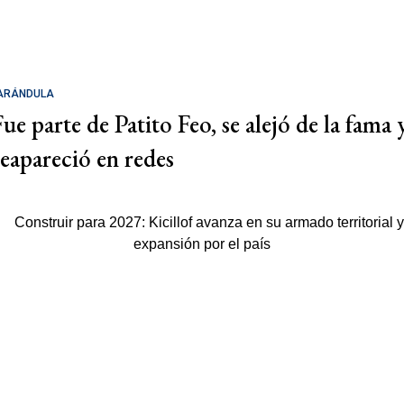
ARÁNDULA
Fue parte de Patito Feo, se alejó de la fama 
reapareció en redes