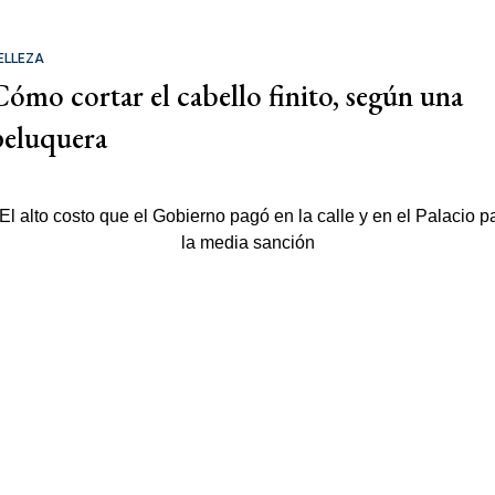
ELLEZA
Cómo cortar el cabello finito, según una
peluquera