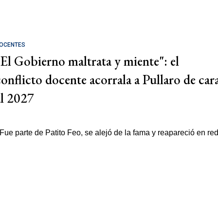
OCENTES
"El Gobierno maltrata y miente": el
conflicto docente acorrala a Pullaro de car
al 2027