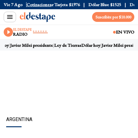
 Oficial
Vie 7 Ago
$1520
Cotizaciones
Dólar Tarjeta
$1976
Dólar Blue
$1525
Dólar 
Suscribite por $10.000
EL DESTAPE
EN VIVO
RADIO
 hoy
Javier Milei presidente
Ley de Tierras
Dólar hoy
Javier Milei preside
ARGENTINA