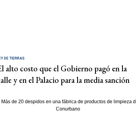
EY DE TIERRAS
El alto costo que el Gobierno pagó en la
calle y en el Palacio para la media sanción