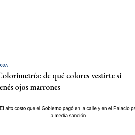
ODA
Colorimetría: de qué colores vestirte si
tenés ojos marrones