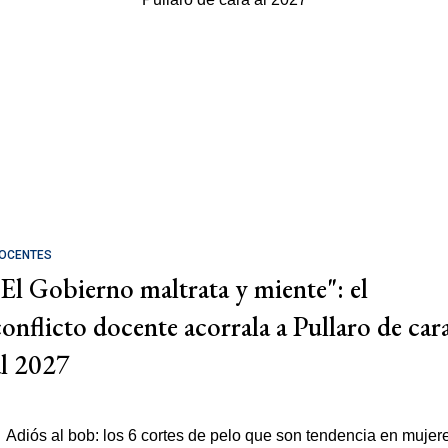
OCENTES
"El Gobierno maltrata y miente": el
conflicto docente acorrala a Pullaro de car
al 2027