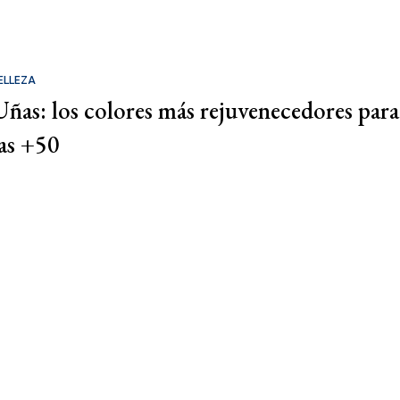
ELLEZA
Uñas: los colores más rejuvenecedores para
las +50