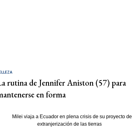
ELLEZA
La rutina de Jennifer Aniston (57) para
mantenerse en forma