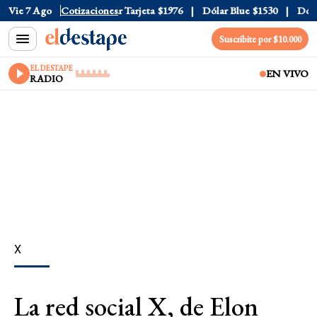
r Oficial
Vie 7 Ago
$1520
Cotizaciones
Dólar Tarjeta
$1976
Dólar Blue
$1530
Dólar 
Suscribite por $10.000
EL DESTAPE
EN VIVO
RADIO
X
La red social X, de Elon