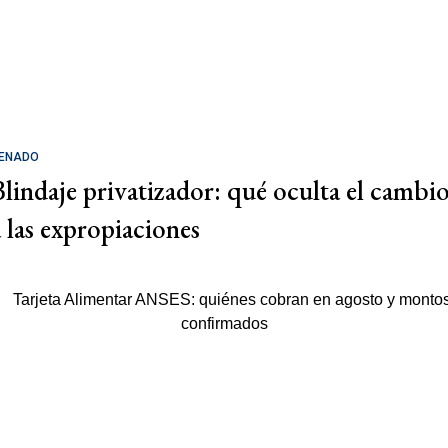
ENADO
Blindaje privatizador: qué oculta el cambi
a las expropiaciones