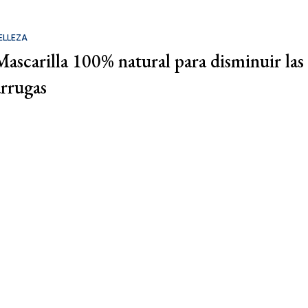
ELLEZA
Mascarilla 100% natural para disminuir las
arrugas