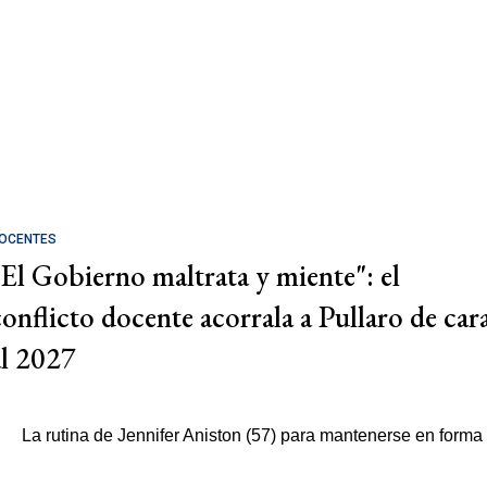
OCENTES
"El Gobierno maltrata y miente": el
conflicto docente acorrala a Pullaro de car
al 2027