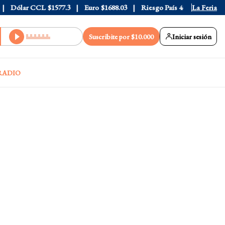
Dólar CCL
$1577.3
Euro
$1688.03
Riesgo País
408
La Feria
Suscribite por $10.000
Iniciar sesión
RADIO