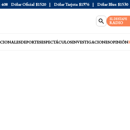
8
Dólar Oficial
$1520
Dólar Tarjeta
$1976
Dólar Blue
$1530
EL DESTAPE
RADIO
CIONALES
DEPORTES
ESPECTÁCULOS
INVESTIGACIONES
OPINIÓN