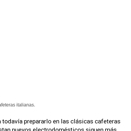
eteras italianas.
todavía prepararlo en las clásicas cafeteras
xistan nuevos electrodomésticos siguen más