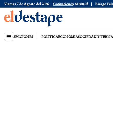
 Blue
Viernes 7 de Agosto del 2026
$1530
Dólar CCL
$1577.3
Cotizaciones
Euro
$1688.03
Riesgo País
40
SECCIONES
POLÍTICA
ECONOMÍA
SOCIEDAD
INTERNA