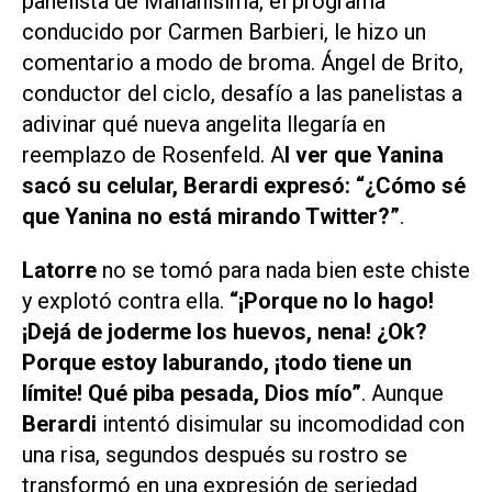
panelista de
Mañanísima
, el programa
conducido por Carmen Barbieri, le hizo un
comentario a modo de broma. Ángel de Brito,
conductor del ciclo, desafío a las panelistas a
adivinar qué nueva angelita llegaría en
reemplazo de Rosenfeld. A
l ver que Yanina
sacó su celular, Berardi expresó: “¿Cómo sé
que Yanina no está mirando Twitter?”
.
Latorre
no se tomó para nada bien este chiste
y explotó contra ella.
“¡Porque no lo hago!
¡Dejá de joderme los huevos, nena! ¿Ok?
Porque estoy laburando, ¡todo tiene un
límite! Qué piba pesada, Dios mío”
. Aunque
Berardi
intentó disimular su incomodidad con
una risa, segundos después su rostro se
transformó en una expresión de seriedad