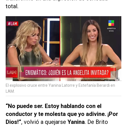
total.
El explosivo cruce entre Yanina Latorre y Estefanía Berardi en
LAM.
“No puede ser. Estoy hablando con el
conductor y te molesta que yo adivine. ¡Por
Dios!”
, volvió a quejarse
Yanina
. De Brito