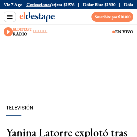
ficial
Vie 7 Ago
$1520
Cotizaciones
Dólar Tarjeta
$1976
Dólar Blue
$1530
Dólar CC
Suscribite por $10.000
EL DESTAPE
EN VIVO
RADIO
TELEVISIÓN
Yanina Latorre explotó tras