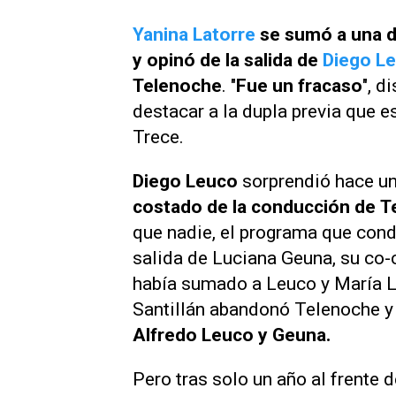
Yanina Latorre
se sumó a una de
y opinó de la salida de
Diego L
Telenoche
. "
Fue un fracaso
", d
destacar a la dupla previa que e
Trece
.
Diego Leuco
sorprendió hace u
costado de la conducción de
T
que nadie
, el programa que con
salida de Luciana Geuna, su co-
había sumado a Leuco y María La
Santillán abandonó
Telenoche
y
Alfredo Leuco y Geuna.
Pero tras solo un año al frente 