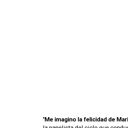
"
Me imagino la felicidad de Mar
la panelista del ciclo que condu