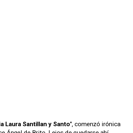
ia Laura Santillan y Santo
", comenzó irónica
ce Ángel de Brito. Lejos de quedarse ahí,