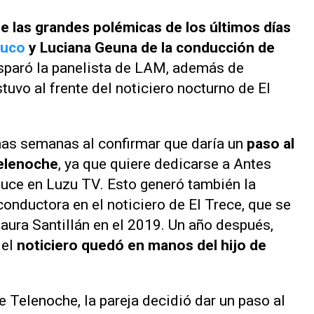
 las grandes polémicas de los últimos días
euco
y Luciana Geuna de la conducción de
isparó la panelista de
LAM
, además de
stuvo al frente del noticiero nocturno de
El
nas semanas al confirmar que daría un
paso al
elenoche
, ya que quiere dedicarse a
Antes
duce en
Luzu TV
. Esto generó también la
conductora en el noticiero de
El Trece
, que se
ura Santillán en el 2019. Un año después,
 el
noticiero quedó en manos del hijo de
de
Telenoche
, la pareja decidió dar un paso al