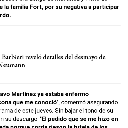
e la familia Fort, por su negativa a participar
ardo.
Barbieri reveló detalles del desmayo de
 Neumann
tavo Martínez ya estaba enfermo
ersona que me conoció
", comenzó asegurando
ama de este jueves. Sin bajar el tono de su
en su descargo: "
El pedido que se me hizo en
a porque corría riesgo la tutela de los