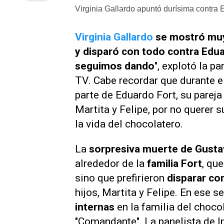
Virginia Gallardo apuntó durísima contra 
Virginia Gallardo
se mostró muy
y disparó con todo contra Edu
seguimos dando
", explotó la p
TV
. Cabe recordar que durante e
parte de Eduardo Fort, su pareja
Martita y Felipe, por no querer 
la vida del chocolatero.
La
sorpresiva muerte de Gust
alrededor de la
familia Fort
, qu
sino que prefirieron
disparar con
hijos, Martita y Felipe. En ese s
internas
en la familia del choco
"Comandante". La panelista de
I