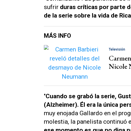
sufrir
duras críticas por parte d
de la serie sobre la vida de Ric
MÁS INFO
Televisión
Carmen 
Nicole
"
Cuando se grabó la serie, Gus
(Alzheimer). Él era la única p
muy enojada Gallardo en el progr
molestia, la panelista continuó 
ese momento es que no diga nad