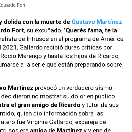
Eduardo Fort
 dolida con la muerte de
Gustavo Martínez
ardo Fort
, su excuñado. "
Querés fama, te la
anelista de
Intrusos
en el programa de
América
l 2021, Gallardo recibió duras críticas por
 Rocío Marengo y hasta los hijos de Ricardo,
sumarse a la serie que están preparando sobre
avo Martínez
provocó un verdadero sismo
e decidieron no mostrar su dolor en público
tra el gran amigo de Ricardo
y tutor de sus
entido, quien dio información sobre las
latero fue Virginia Gallardo, expareja del
ntrusos
era
amiga de Martínez
y viene de