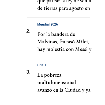
que patear la ley de venta
de tierras para agosto en
el Senado
Mundial 2026
2.
Por la bandera de
Malvinas, fracasó Milei,
hay molestia con Messi y
enojo con Monteoliva
Crisis
3.
La pobreza
multidimensional
avanzó en la Ciudad y ya
afecta a casi dos de cada
10 hogares