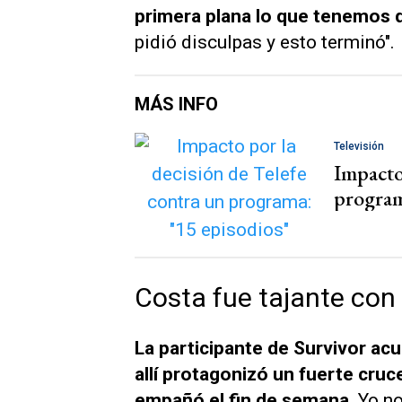
primera plana lo que tenemos q
pidió disculpas y esto terminó".
MÁS INFO
Televisión
Impacto
program
Costa fue tajante con
La participante de
Survivor
acud
allí protagonizó un fuerte cru
empañó el fin de semana.
Yo no