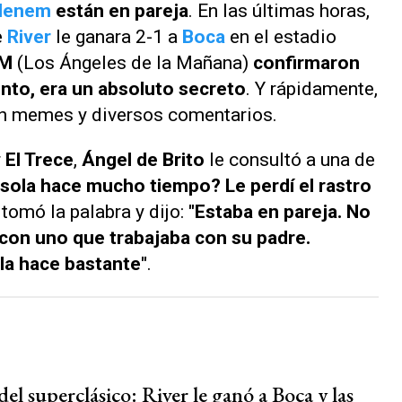
Menem
están en pareja
. En las últimas horas,
e
River
le ganara 2-1 a
Boca
en el estadio
M
(
Los Ángeles de la Mañana
)
confirmaron
nto, era un absoluto secreto
. Y rápidamente,
con memes y diversos comentarios.
r
El Trece
,
Ángel de Brito
le consultó a una de
sola hace mucho tiempo? Le perdí el rastro
tomó la palabra y dijo:
"Estaba en pareja. No
 con uno que trabajaba con su padre.
la hace bastante"
.
l superclásico: River le ganó a Boca y las