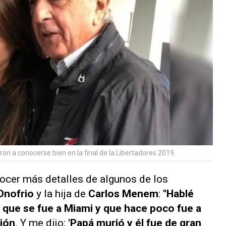
 a conocerse bien en la final de la Libertadores 2019.
ocer más detalles de algunos de los
Onofrio
y la hija de
Carlos Menem
:
"Hablé
 y que se fue a Miami y que hace poco fue a
ción
. Y me dijo:
'Papá murió y él fue de gran