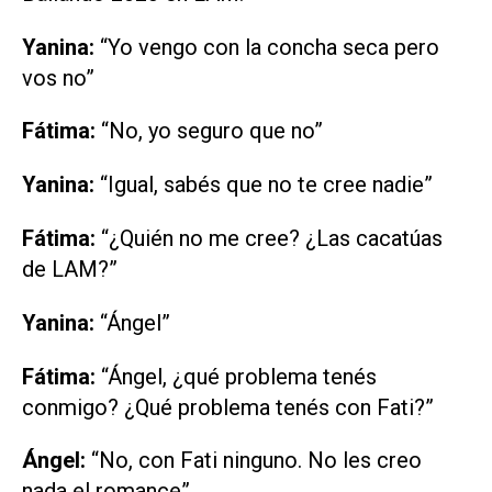
Yanina:
“Yo vengo con la concha seca pero
vos no”
Fátima:
“No, yo seguro que no”
Yanina:
“Igual, sabés que no te cree nadie”
Fátima:
“¿Quién no me cree? ¿Las cacatúas
de
LAM
?”
Yanina:
“Ángel”
Fátima:
“Ángel, ¿qué problema tenés
conmigo? ¿Qué problema tenés con Fati?”
Ángel:
“No, con Fati ninguno. No les creo
nada el romance”