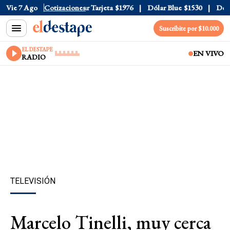
 Oficial
Vie 7 Ago
$1520
Cotizaciones
Dólar Tarjeta
$1976
Dólar Blue
$1530
Dólar 
Suscribite por $10.000
EL DESTAPE
EN VIVO
RADIO
TELEVISIÓN
Marcelo Tinelli, muy cerca