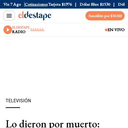
Oficial
Vie 7 Ago
$1520
Cotizaciones
Dólar Tarjeta
$1976
Dólar Blue
$1530
Dólar C
Suscribite por $10.000
EL DESTAPE
EN VIVO
RADIO
TELEVISIÓN
Lo dieron por muerto: