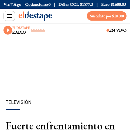
76
Vie 7 Ago
Dólar Blue
Cotizaciones
$1530
Dólar CCL
$1577.3
Euro
$1688.03
Ri
Suscribite por $10.000
EL DESTAPE
EN VIVO
RADIO
TELEVISIÓN
Fuerte enfrentamiento en