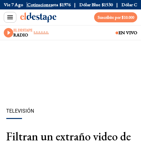
ial
Vie 7 Ago
$1520
Dólar Tarjeta
Cotizaciones
$1976
Dólar Blue
$1530
Dólar CCL
$
Suscribite por $10.000
EL DESTAPE
EN VIVO
RADIO
TELEVISIÓN
Filtran un extraño video de