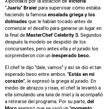
Xipolitakis por la estación de
Victoria
"Juariu" Braier
para supervisar cómo estaba
haciendo la famosa
ensalada griega y los
dolmades
que le habían tocado antes de
comenzar el desafío para ganarse un lugar en
la final de
MasterChef Celebrity 3.
Segundos
después la modelo se despidió de los
concursantes, pero antes ella y el jurado los
sorprendieron con un
inesperado beso.
El chef le dijo "dale, vamos" y así se dio el tan
esperado beso entre ambos. "
Estás en mi
corazón
", le expresó la griega al jurado. En
medio de abrazos y risas, el chef la levantó a
ella simulando una luna de miel y la acompañó
a retirarse del programa. Por su parte,
del
Moro
aseguró que se vivió un "
momento