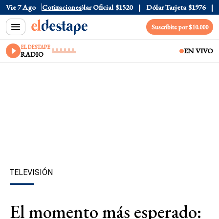
Vie 7 Ago
Cotizaciones
Dólar Oficial
$1520
Dólar Tarjeta
$1976
Dóla
Suscribite por $10.000
EL DESTAPE
EN VIVO
RADIO
TELEVISIÓN
El momento más esperado: