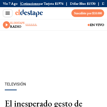
r Oficial
Vie 7 Ago
$1520
Cotizaciones
Dólar Tarjeta
$1976
Dólar Blue
$1530
Dólar
Suscribite por $10.000
EL DESTAPE
EN VIVO
RADIO
TELEVISIÓN
El inesperado gesto de