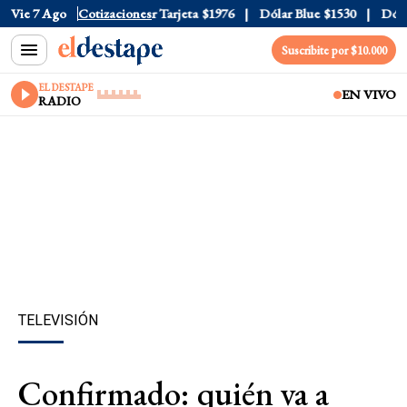
 Oficial
Vie 7 Ago
$1520
Cotizaciones
Dólar Tarjeta
$1976
Dólar Blue
$1530
Dólar 
Suscribite por $10.000
EL DESTAPE
EN VIVO
RADIO
TELEVISIÓN
Confirmado: quién va a