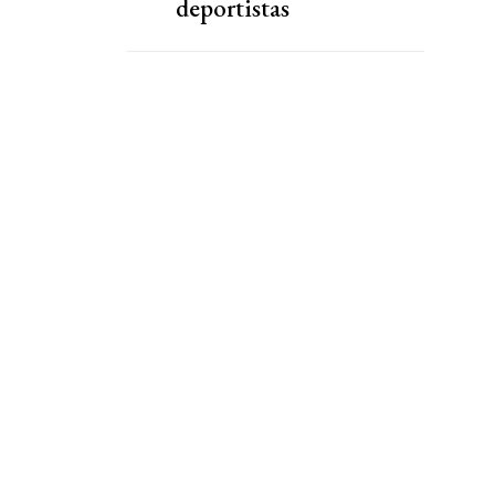
deportistas
"desaparecidos" tras
Juegos de la
Commonwealth de
Glasgow