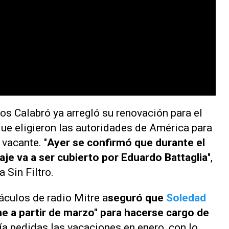
los Calabró ya arregló su renovación para el
que eligieron las autoridades de
Améric
a para
vacante. "
Ayer se confirmó que durante el
aje va a ser cubierto por Eduardo Battaglia
",
 Sin Filtro
.
táculos de radio
Mitre
a
seguró que
Soledad
me a partir de marzo" para hacerse cargo de
nía pedidas las vacaciones en enero, con lo