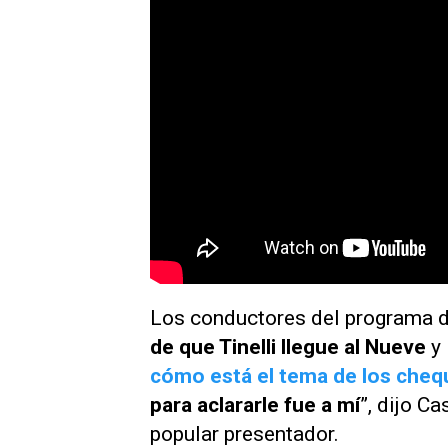
Los conductores del programa 
de que Tinelli llegue al
Nueve
y
cómo está el tema de los cheq
para aclararle fue a mí
”, dijo C
popular presentador.