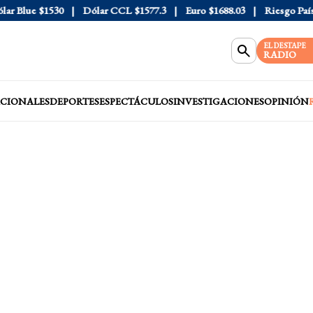
Blue
$1530
Dólar CCL
$1577.3
Euro
$1688.03
Riesgo País
40
EL DESTAPE
RADIO
CIONALES
DEPORTES
ESPECTÁCULOS
INVESTIGACIONES
OPINIÓN