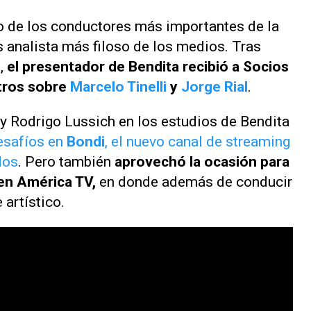
o de los conductores más importantes de la
s analista más filoso de los medios. Tras
g,
el presentador de
Bendita
recibió a
Socios
ltros sobre
Marcelo Tinelli
y
Jorge Rial
.
 y Rodrigo Lussich en los estudios de Bendita
safíos en
Bondi
, el nuevo canal de streaming
dos
. Pero también
aprovechó la ocasión para
 en
América TV,
en donde además de conducir
 artístico.