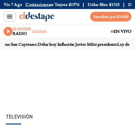
r Oficial
Vie 7 Ago
$1520
Cotizaciones
Dólar Tarjeta
$1976
Dólar Blue
$1525
Dólar
Suscribite por $10.000
EL DESTAPE
EN VIVO
RADIO
rras
San Cayetano
Dólar hoy
Inflación
Javier Milei presidente
Ley de Tie
TELEVISIÓN