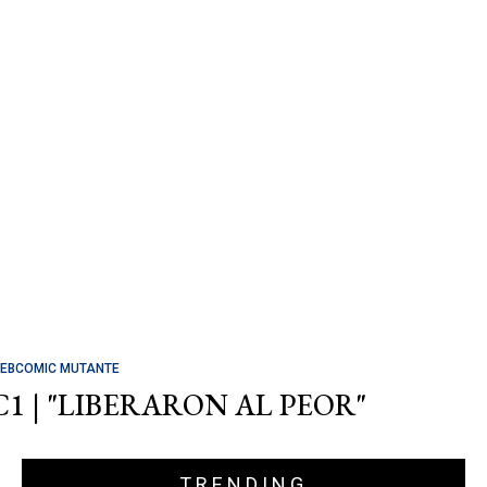
EBCOMIC MUTANTE
C1 | "LIBERARON AL PEOR"
TRENDING