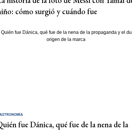
La historia de la foto de Messi con Yamal d
niño: cómo surgió y cuándo fue
ASTRONOMÍA
Quién fue Dánica, qué fue de la nena de la