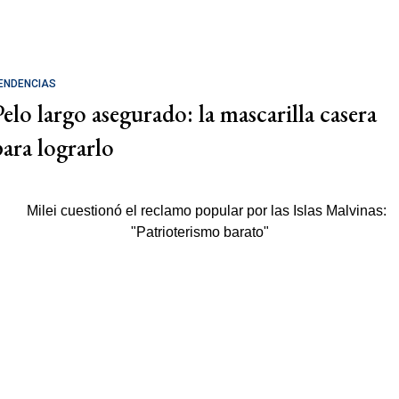
ENDENCIAS
Pelo largo asegurado: la mascarilla casera
para lograrlo