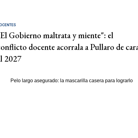
OCENTES
"El Gobierno maltrata y miente": el
conflicto docente acorrala a Pullaro de car
al 2027